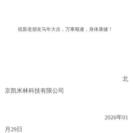
祝新老朋友
马年大吉
，万事
顺遂
，身体康健！
北
京凯米林科技有限公司
202
6
年
01
月
29
日