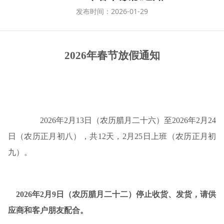
发布时间：2026-01-29
202
6
年春节放假通知
202
6
年
2
月
13
日（农历腊月二十
六
）至
202
6
年
2
月
24
日（农历正月初
八
），共
12
天，
2
月
25
日上班（农历正月初
九
）。
2026
年
2
月
9
日（
农历腊月二十
二）停止收货、发货，请供
应商和客户朋友配合。